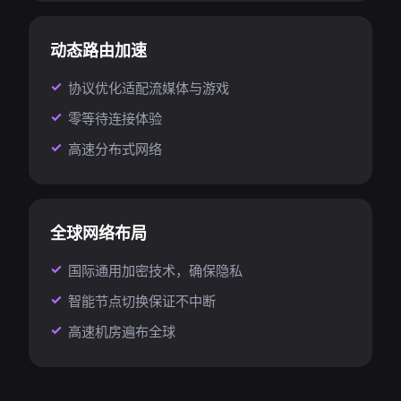
动态路由加速
协议优化适配流媒体与游戏
零等待连接体验
高速分布式网络
全球网络布局
国际通用加密技术，确保隐私
智能节点切换保证不中断
高速机房遍布全球