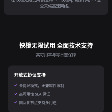
在 快橙无限试用 的支持下，快橙vpn密码 用户享受
全天候高速网络。
快橙无限试用 全面技术支持
高可用率与零日志保障
开放式协议支持
全协议模式，无兼容性限制
高可用性 SLA 保证
国际化节点支持多用途