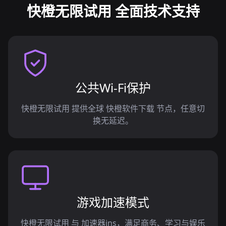
快橙无限试用 全面技术支持
公共Wi-Fi保护
快橙无限试用 提供全球 快橙软件下载 节点，任意切
换无延迟。
游戏加速模式
快橙无限试用 与 加速器ins，满足商务、学习与娱乐