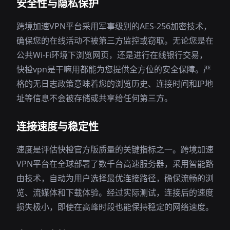
安全性与隐私保护
跨境加速VPN平台采用军事级别的AES-256加密技术，
确保您的在线活动不被第三方监控或窃取。无论您是在
公共Wi-Fi环境下浏览网页，还是进行在线银行交易，
快橙vpn是干嘛用都能为您提供全方位的安全保障。严
格的无日志政策意味着您的浏览历史、连接时间和IP地
址等信息不会被存储或共享给任何第三方。
连接速度与稳定性
速度是评估快橙官方版质量的关键指标之一。跨境加速
VPN平台在全球部署了数千台高速服务器，采用智能路
由技术，自动为用户选择最优连接路径，确保流畅的浏
览、流媒体和下载体验。经过实际测试，连接后的速度
损失极小，即使在高峰时段也能保持稳定的网络速度。