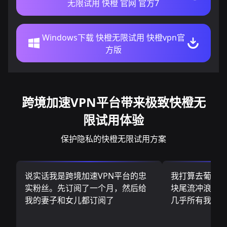
无限试用 快橙 官网 官方7
Windows下载 快橙无限试用 快橙vpn官
方版
跨境加速VPN平台带来极致快橙无
限试用体验
保护隐私的快橙无限试用方案
说实话我是跨境加速VPN平台的忠
我打算去葡萄
实粉丝。先订阅了一个月，然后给
块尾流冲浪板.
我的妻子和女儿都订阅了
几乎所有我需