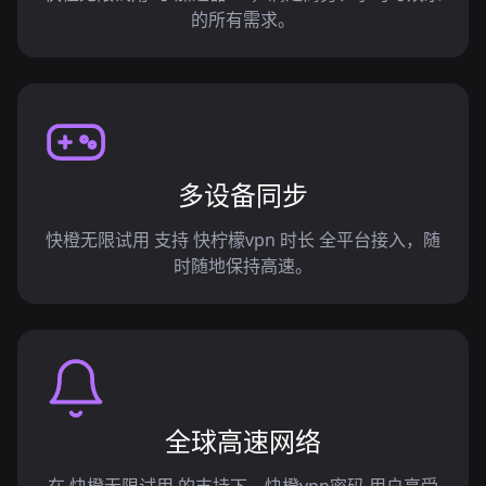
的所有需求。
多设备同步
快橙无限试用 支持 快柠檬vpn 时长 全平台接入，随
时随地保持高速。
全球高速网络