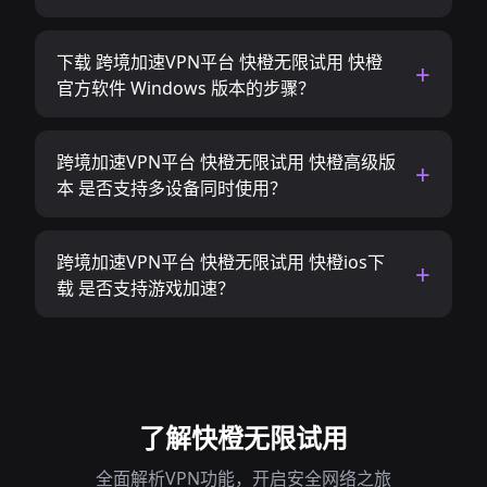
下载 跨境加速VPN平台 快橙无限试用 快橙
官方软件 Windows 版本的步骤？
跨境加速VPN平台 快橙无限试用 快橙高级版
本 是否支持多设备同时使用？
跨境加速VPN平台 快橙无限试用 快橙ios下
载 是否支持游戏加速？
了解快橙无限试用
全面解析VPN功能，开启安全网络之旅