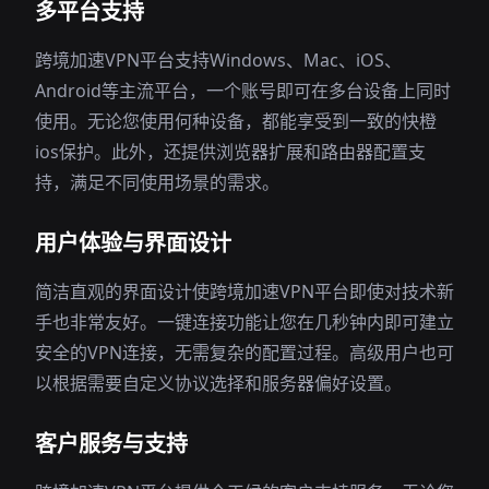
多平台支持
跨境加速VPN平台支持Windows、Mac、iOS、
Android等主流平台，一个账号即可在多台设备上同时
使用。无论您使用何种设备，都能享受到一致的快橙
ios保护。此外，还提供浏览器扩展和路由器配置支
持，满足不同使用场景的需求。
用户体验与界面设计
简洁直观的界面设计使跨境加速VPN平台即使对技术新
手也非常友好。一键连接功能让您在几秒钟内即可建立
安全的VPN连接，无需复杂的配置过程。高级用户也可
以根据需要自定义协议选择和服务器偏好设置。
客户服务与支持